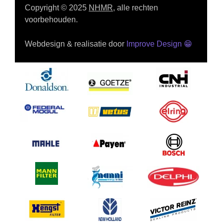
Copyright © 2025
NHMR
, alle rechten
voorbehouden.
Webdesign & realisatie door
Improve Design
😁