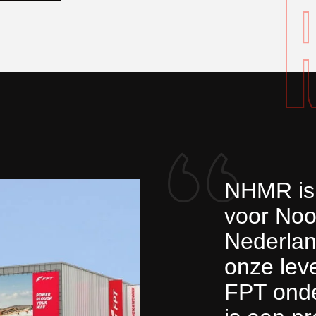
NHMR is 
voor Noo
Nederlan
onze lev
FPT ond