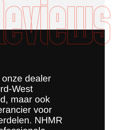
Reviews
onze dealer
rd-West
d, maar ook
erancier voor
erdelen. NHMR