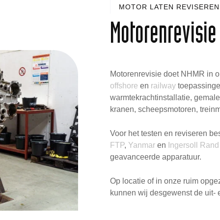
MOTOR LATEN REVISEREN 
Motorenrevisie
Motorenrevisie doet NHMR in o
offshore
en
railway
toepassingen
warmtekrachtinstallatie, gemale
kranen, scheepsmotoren, treinm
Voor het testen en reviseren b
FTP
,
Yanmar
en
Ingersoll Rand
geavanceerde apparatuur.
Op locatie of in onze ruim opgez
kunnen wij desgewenst de uit- 