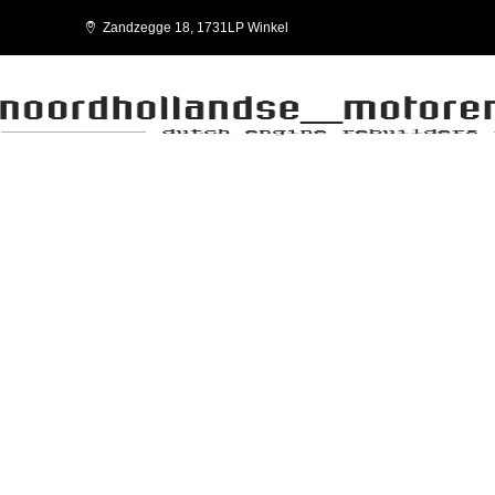
Zandzegge 18, 1731LP Winkel
MOTORENREVISIE