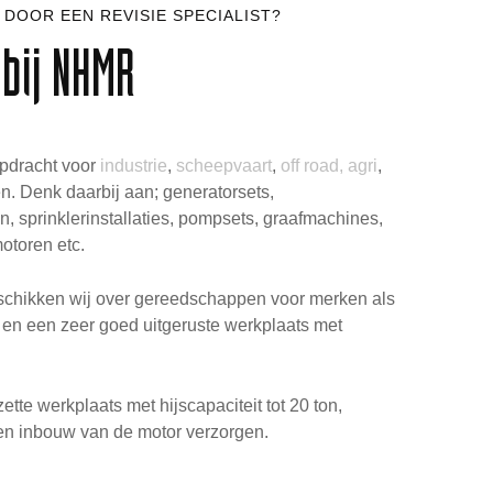
DOOR EEN REVISIE SPECIALIST?
 bij NHMR
pdracht voor
industrie
,
scheepvaart
,
off road, agri
,
. Denk daarbij aan; generatorsets,
n, sprinklerinstallaties, pompsets, graafmachines,
otoren etc.
eschikken wij over gereedschappen voor merken als
en een zeer goed uitgeruste werkplaats met
ette werkplaats met hijscapaciteit tot 20 ton,
en inbouw van de motor verzorgen.