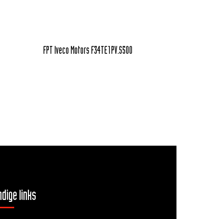
FPT Iveco Motors F34TE1PV.S500
dige links