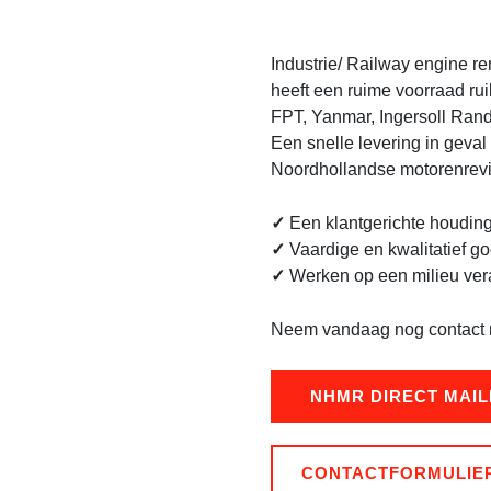
FPT Iveco Motors VECTOR 
Industrie/ Railway engine r
heeft een ruime voorraad ru
FPT, Yanmar, Ingersoll Rand 
Een snelle levering in geval
Noordhollandse motorenrevis
✓
Een klantgerichte houdin
✓
Vaardige en kwalitatief g
✓
Werken op een milieu ver
Neem vandaag nog contact 
NHMR DIRECT MAI
CONTACTFORMULIE