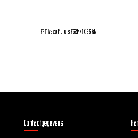
FPT Iveco Motors F32MNTX 65 kW
Contactgegevens
Han