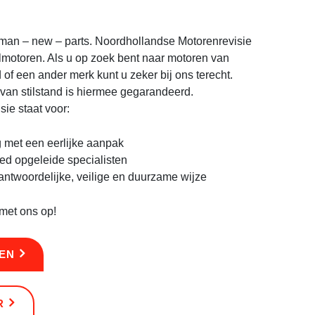
FVQE2883
eman – new – parts
.
Noordhollandse Motorenrevisie
ilmotoren. Als u op zoek bent naar motoren van
of een ander merk kunt u zeker bij ons terecht.
 van stilstand is hiermee gegarandeerd.
ie staat voor:
g met een eerlijke aanpak
oed opgeleide specialisten
antwoordelijke, veilige en duurzame wijze
met ons op!
LEN
R