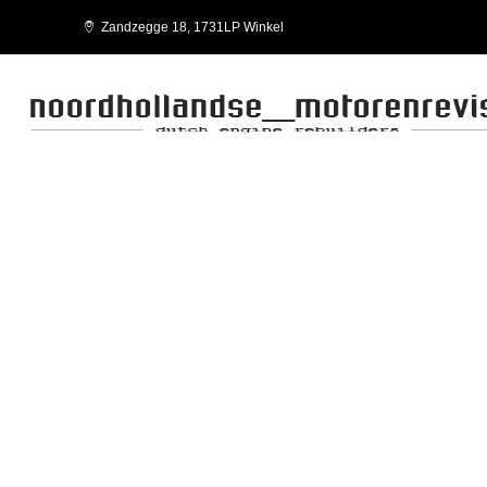
Zandzegge 18, 1731LP Winkel
REVISIE MOTOREN