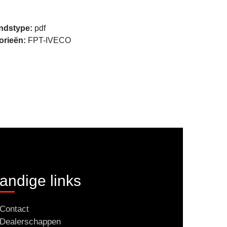
Openen
ndstype:
pdf
orieën:
FPT-IVECO
andige links
Contact
Dealerschappen