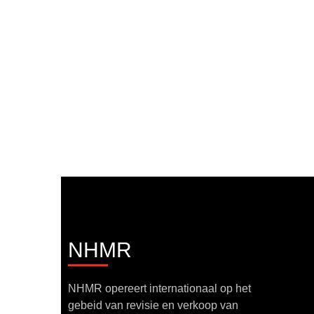
NHMR
NHMR opereert internationaal op het
gebeid van revisie en verkoop van