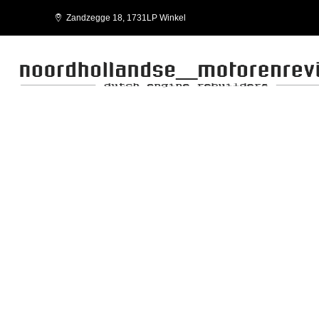
Zandzegge 18, 1731LP Winkel
8210M22.10 8210M22.30
FPT-IVECO-WORKSHOP MANUAL 8210M22.10 8