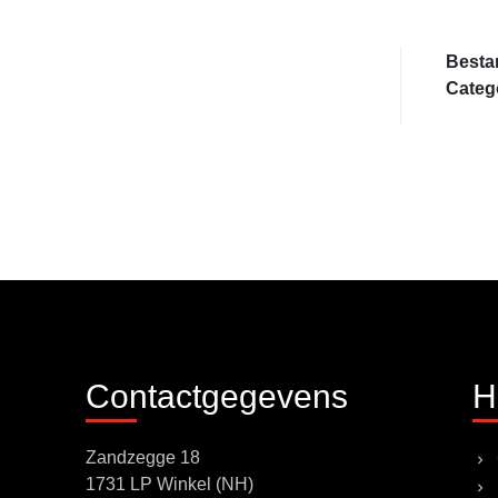
Besta
Categ
Contactgegevens
H
Zandzegge 18
1731 LP Winkel (NH)