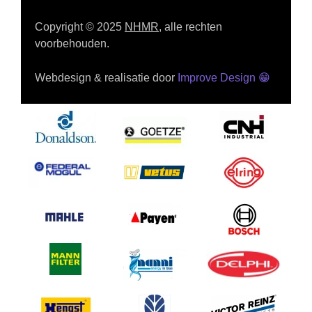
Copyright © 2025
NHMR
, alle rechten
voorbehouden.
Webdesign & realisatie door
Improve Design
😁